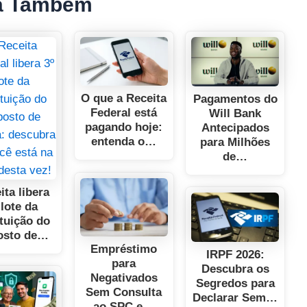
a Também
O que a Receita
Pagamentos do
Federal está
Will Bank
pagando hoje:
Antecipados
entenda o…
para Milhões
de…
ita libera
 lote da
ituição do
osto de…
Empréstimo
IRPF 2026:
para
Descubra os
Negativados
Segredos para
Sem Consulta
Declarar Sem…
ao SPC e…