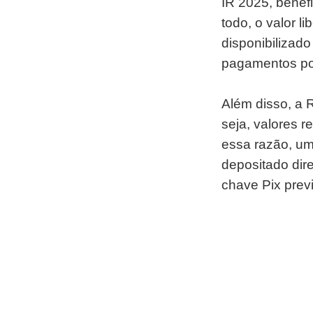
IR 2025, benefi
todo, o valor l
disponibilizad
pagamentos po
Além disso, a R
seja, valores 
essa razão, um 
depositado dir
chave Pix prev