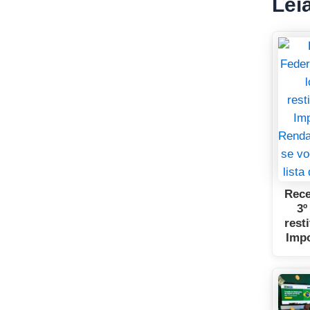
Lei
Rece
3º
rest
Imp