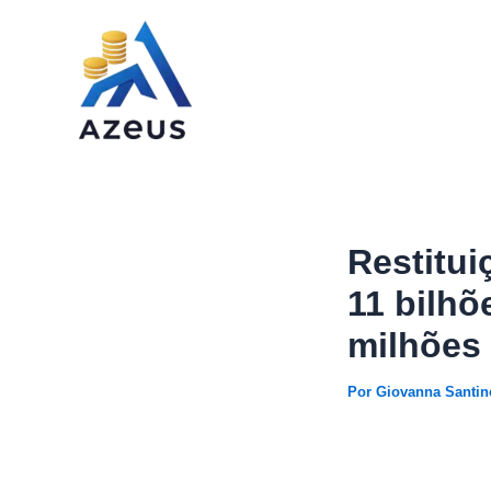
Ir
para
o
conteúdo
Restitui
11 bilhõ
milhões 
Por
Giovanna Santin