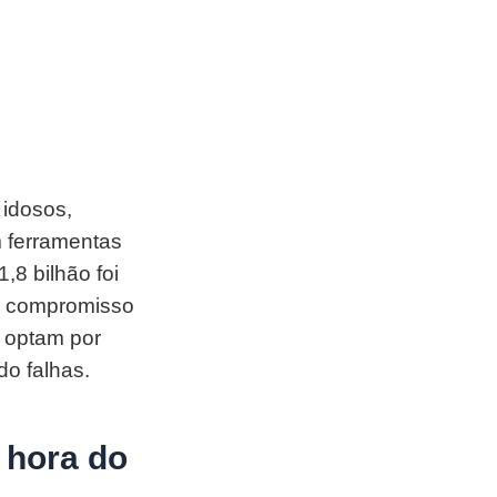
 idosos,
m ferramentas
,8 bilhão foi
eu compromisso
e optam por
do falhas.
 hora do