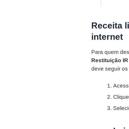
Receita l
internet
Para quem dese
Restituição IR
deve seguir os
Aces
Cliqu
Seleci