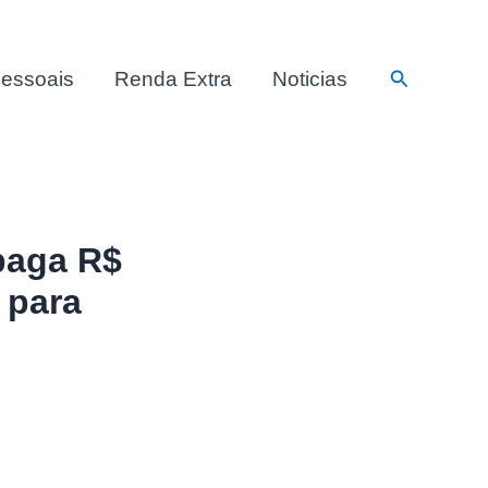
Pesquisar
essoais
Renda Extra
Noticias
 paga R$
a para