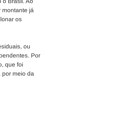
 o Brasil. Ao
r montante já
lonar os
esiduais, ou
 pendentes. Por
, que foi
, por meio da