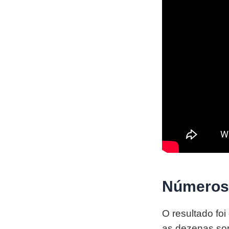
Números 
O resultado fo
as dezenas sor