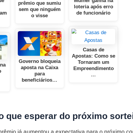
de
Mulher ganha na
prêmio que sumiu
loteria após erro
sem que ninguém
ham
de funcionário
o visse
Casas de
Apostas: Como se
Governo bloqueia
Tornaram um
 na
aposta na Caixa
Empreendimento
o
para
…
beneficiários…
 o que esperar do próximo sorte
rêmio já aumentou a expectativa para o próximo c