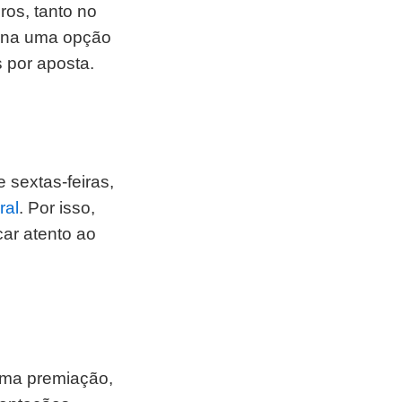
ros, tanto no
Sena uma opção
 por aposta.
 sextas-feiras,
ral
. Por isso,
car atento ao
uma premiação,