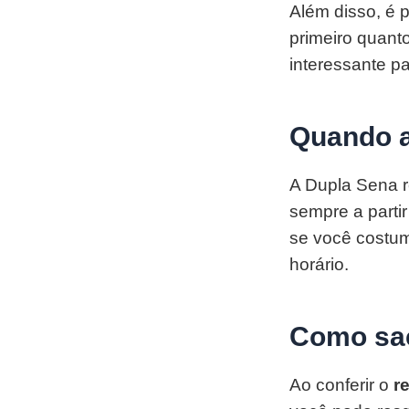
Além disso, é p
primeiro quant
interessante p
Quando a
A Dupla Sena re
sempre a parti
se você costum
horário.
Como sac
Ao conferir o
r