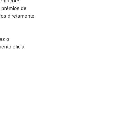
ientações
e prêmios de
dos diretamente
faz o
nto oficial