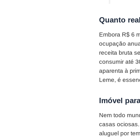
Quanto rea
Embora R$ 6 mi
ocupação anual
receita bruta 
consumir até 3
aparenta à pri
Leme, é essenc
Imóvel para
Nem todo mund
casas ociosas.
aluguel por te