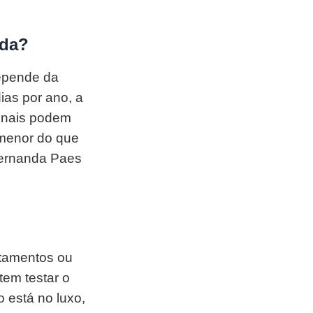
ada?
depende da
ias por ano, a
ionais podem
 menor do que
 Fernanda Paes
tamentos ou
em testar o
 está no luxo,