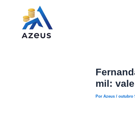
Ir
para
o
conteúdo
Fernand
mil: val
Por
Azeus
/
outubro 