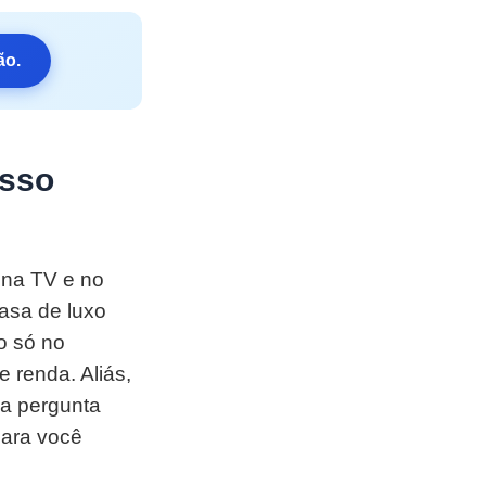
ão.
isso
 na TV e no
asa de luxo
ão só no
 renda. Aliás,
ma pergunta
para você