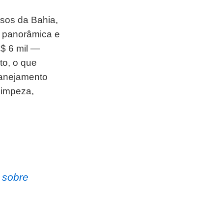
osos da Bahia,
a panorâmica e
$ 6 mil —
to, o que
lanejamento
limpeza,
 sobre