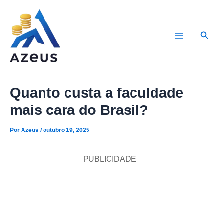
Ir
para
Pesq
o
Main
conteúdo
Menu
Quanto custa a faculdade
mais cara do Brasil?
Por
Azeus
/
outubro 19, 2025
PUBLICIDADE